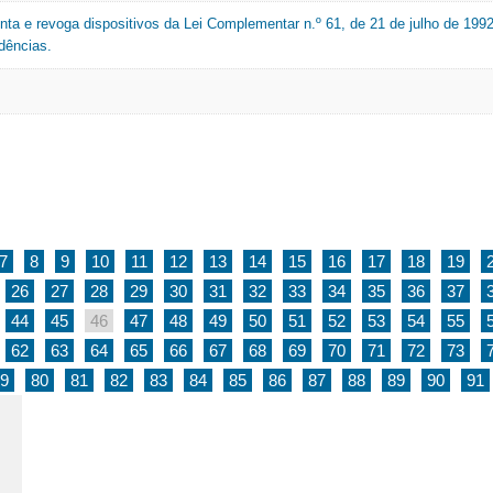
enta e revoga dispositivos da Lei Complementar n.º 61, de 21 de julho de 1992
idências.
7
8
9
10
11
12
13
14
15
16
17
18
19
26
27
28
29
30
31
32
33
34
35
36
37
44
45
46
47
48
49
50
51
52
53
54
55
62
63
64
65
66
67
68
69
70
71
72
73
9
80
81
82
83
84
85
86
87
88
89
90
91