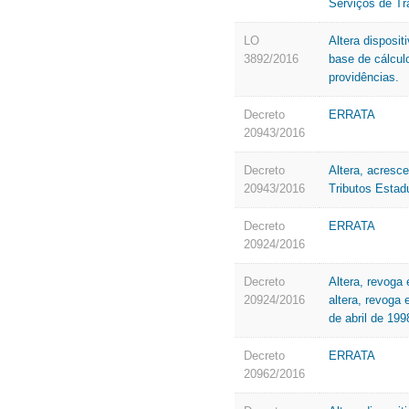
Serviços de Tr
LO
Altera disposit
3892/2016
base de cálcul
providências.
Decreto
ERRATA
20943/2016
Decreto
Altera, acresce
20943/2016
Tributos Estad
Decreto
ERRATA
20924/2016
Decreto
Altera, revoga
20924/2016
altera, revoga
de abril de 199
Decreto
ERRATA
20962/2016