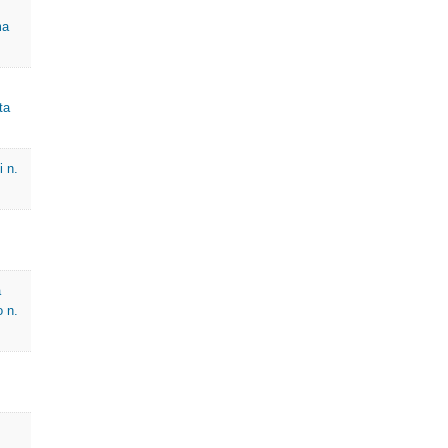
ma
E - Tribunal Administrativo
a de serviço
ta
 Negativo
i n.
a
o n.