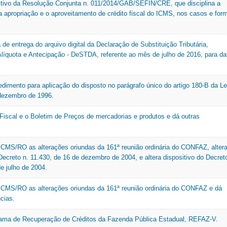
tivo da Resolução Conjunta n. 011/2014/GAB/SEFIN/CRE, que disciplina a
Nota Legal
 apropriação e o aproveitamento de crédito fiscal do ICMS, nos casos e for
TAT
O
Tax
U
Organograma
 de entrega do arquivo digital da Declaração de Substituição Tributária,
Outros
 Alíquota e Antecipação - DeSTDA, referente ao mês de julho de 2016, para da
V
VAF
edimento para aplicação do disposto no parágrafo único do artigo 180-B da Le
dezembro de 1996.
 Fiscal e o Boletim de Preços de mercadorias e produtos e dá outras
ICMS/RO as alterações oriundas da 161ª reunião ordinária do CONFAZ, alter
Decreto n. 11.430, de 16 de dezembro de 2004, e altera dispositivo do Decret
e julho de 2004.
ICMS/RO as alterações oriundas da 161ª reunião ordinária do CONFAZ e dá
cias.
grama de Recuperação de Créditos da Fazenda Pública Estadual, REFAZ-V.