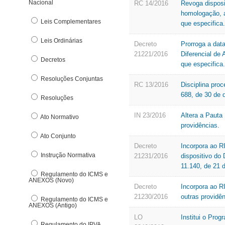
Nacional
Denúncia Eletrônica
RC 14/2016
Revoga disposi
homologação, a
DFe Download
Leis Complementares
que especifica.
E
Leis Ordinárias
Decreto
Prorroga a data
E-pat
21221/2016
Diferencial de
Decretos
Estrutura Básica
que especifica.
F
Resoluções Conjuntas
RC 13/2016
Disciplina proc
688, de 30 de 
Fundo de Participação dos Municípos
Resoluções
G
IN 23/2016
Altera a Pauta
Ato Normativo
providências.
Ato Conjunto
Decreto
Incorpora ao R
Instrução Normativa
21231/2016
dispositivo do 
11.140, de 21 d
Regulamento do ICMS e
ANEXOS (Novo)
Decreto
Incorpora ao R
21230/2016
outras providên
Regulamento do ICMS e
ANEXOS (Antigo)
LO
Institui o Pro
Regulamento do IPVA