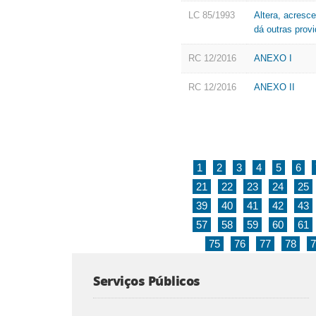
LC 85/1993
Altera, acresc
dá outras prov
RC 12/2016
ANEXO I
RC 12/2016
ANEXO II
1
2
3
4
5
6
21
22
23
24
25
39
40
41
42
43
57
58
59
60
61
75
76
77
78
7
Serviços Públicos