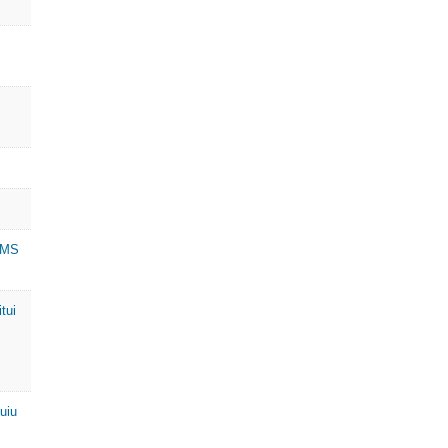
ICMS
tui
uiu