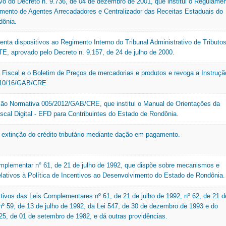
tivo do Decreto n. 9.736, de 04 de dezembro de 2001, que institui o Regulame
mento de Agentes Arrecadadores e Centralizador das Receitas Estaduais do
dônia.
enta dispositivos ao Regimento Interno do Tribunal Administrativo de Tributo
TE, aprovado pelo Decreto n. 9.157, de 24 de julho de 2000.
ta Fiscal e o Boletim de Preços de mercadorias e produtos e revoga a Instruçã
010/16/GAB/CRE.
ução Normativa 005/2012/GAB/CRE, que institui o Manual de Orientações da
iscal Digital - EFD para Contribuintes do Estado de Rondônia.
 extinção do crédito tributário mediante dação em pagamento.
omplementar n° 61, de 21 de julho de 1992, que dispõe sobre mecanismos e
elativos à Política de Incentivos ao Desenvolvimento do Estado de Rondônia.
tivos das Leis Complementares nº 61, de 21 de julho de 1992, nº 62, de 21 d
 nº 59, de 13 de julho de 1992, da Lei 547, de 30 de dezembro de 1993 e do
 25, de 01 de setembro de 1982, e dá outras providências.