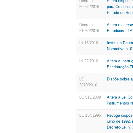
Decreto
Altera disposi
20962/2016
para Credencia
Estado de Ron
Decreto
Altera e acresc
21069/2016
Estaduais - TA
IN 15/2016
Institui a Pau
Normativa n. 
IN 22/2016
Altera a Instr
Escrituração F
LO
Dispõe sobre a
3870/2016
LC 515/2009
Altera a Lei C
instrumentos r
LC 134/1995
Revoga disposi
julho de 1992,
Decreto-Lei nº