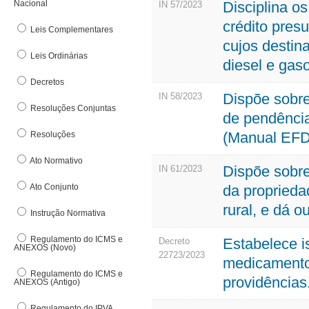
Nacional
Disciplina o
Denúncia Eletrônica
IN 57/2023
Nota
DFe Download
crédito pre
Leis Complementares
O
E
cujos destin
Leis Ordinárias
Org
diesel e gaso
E-pat
Out
Decretos
Estrutura Básica
Dispõe sobre
IN 58/2023
F
Resoluções Conjuntas
de pendência
Fundo de Participação dos Municípos
(Manual EFD
Resoluções
G
Ato Normativo
Dispõe sobr
IN 61/2023
Ato Conjunto
da propriedad
rural, e dá o
Instrução Normativa
Regulamento do ICMS e
Estabelece 
Decreto
ANEXOS (Novo)
22723/2023
medicamentos
Regulamento do ICMS e
providências
ANEXOS (Antigo)
Regulamento do IPVA