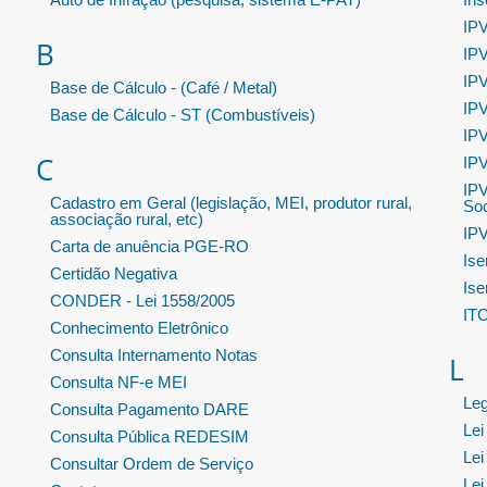
IPV
B
IPV
IPV
Base de Cálculo - (Café / Metal)
IPV
Base de Cálculo - ST (Combustíveis)
IPV
C
IPV
IPV
Cadastro em Geral (legislação, MEI, produtor rural,
Soc
associação rural, etc)
IPV
Carta de anuência PGE-RO
Ise
Certidão Negativa
Ise
CONDER - Lei 1558/2005
IT
Conhecimento Eletrônico
Consulta Internamento Notas
L
Consulta NF-e MEI
Leg
Consulta Pagamento DARE
Lei
Consulta Pública REDESIM
Lei
Consultar Ordem de Serviço
Lei