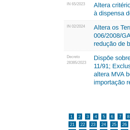
Altera crité
IN 65/2023
à dispensa d
Altera os Te
IN 02/2024
006/2008/GA
redução de b
Dispõe sobre
Decreto
28385/2023
11/91; Exclu
altera MVA b
importação r
1
2
3
4
5
6
7
8
21
22
23
24
25
26