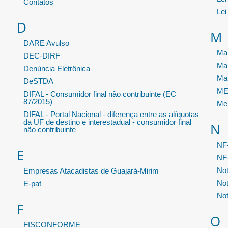
Contatos
Lei
D
M
DARE Avulso
Man
DEC-DIRF
Ma
Denúncia Eletrônica
Ma
DeSTDA
MEI
DIFAL - Consumidor final não contribuinte (EC
87/2015)
Me
DIFAL - Portal Nacional - diferença entre as alíquotas
da UF de destino e interestadual - consumidor final
N
não contribuinte
NF
E
NF-
Not
Empresas Atacadistas de Guajará-Mirim
Not
E-pat
Not
F
O
FISCONFORME