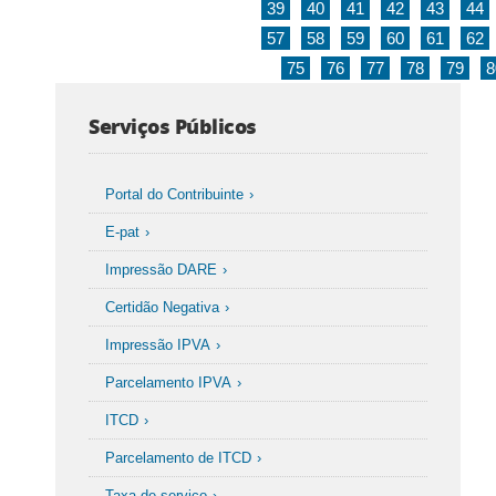
39
40
41
42
43
44
57
58
59
60
61
62
75
76
77
78
79
8
Serviços Públicos
Portal do Contribuinte
E-pat
Impressão DARE
Certidão Negativa
Impressão IPVA
Parcelamento IPVA
ITCD
Parcelamento de ITCD
Taxa de serviço