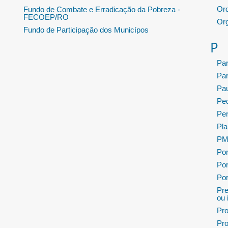
Or
Fundo de Combate e Erradicação da Pobreza -
FECOEP/RO
Or
Fundo de Participação dos Municípos
P
Pa
Pa
Pau
Ped
Per
Pla
PMP
Por
Por
Por
Pre
ou 
Pro
Pro