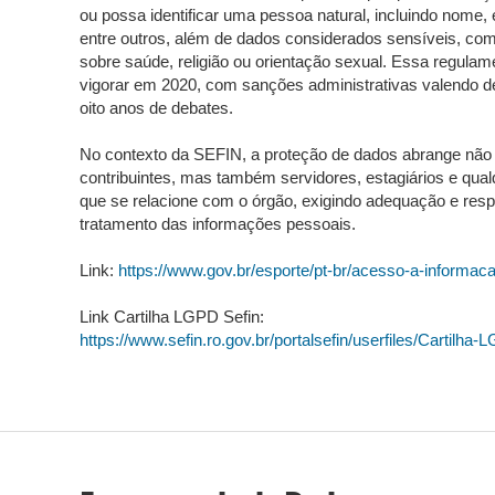
ou possa identificar uma pessoa natural, incluindo nome,
entre outros, além de dados considerados sensíveis, co
sobre saúde, religião ou orientação sexual. Essa regula
vigorar em 2020, com sanções administrativas valendo 
oito anos de debates.
No contexto da SEFIN, a proteção de dados abrange não
contribuintes, mas também servidores, estagiários e qual
que se relacione com o órgão, exigindo adequação e resp
tratamento das informações pessoais.
Link:
https://www.gov.br/esporte/pt-br/acesso-a-informaca
Link Cartilha LGPD Sefin:
https://www.sefin.ro.gov.br/portalsefin/userfiles/Cartilh