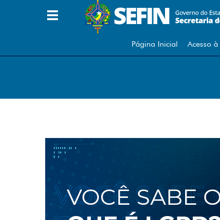
A
A Secretaria
B
Página Inicial
Acesso à
Base de Cálculo (Café/Metal)
C
Carta de Anuência à PGE
Cartão Cidade
Certidão Negativa
Cidadania Empresarial
Consulta Internamento Notas
Consulta Pagamento DARE
Consultar Ordem de Serviço
Contatos
D
DARE Avulso
DEC DIRF