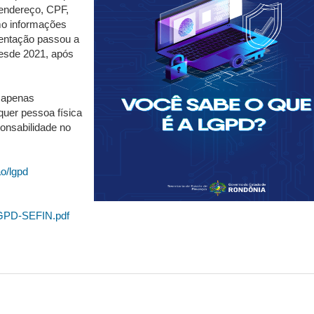
 endereço, CPF,
mo informações
mentação passou a
desde 2021, após
 apenas
quer pessoa física
onsabilidade no
o/lgpd
a-LGPD-SEFIN.pdf