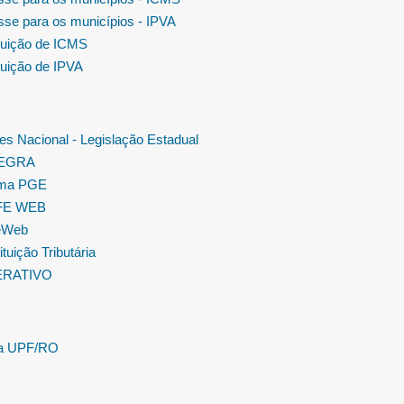
se para os municípios - IPVA
tuição de ICMS
tuição de IPVA
es Nacional - Legislação Estadual
TEGRA
ema PGE
FE WEB
eWeb
tuição Tributária
ERATIVO
la UPF/RO