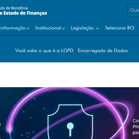
H
P
Outr
Par
I
Par
 informação
Institucional
Legislação
Seleciona RO
Pla
ICMS - Repasse para os municípios
Por
Impressão DARE
Por
Impressão IPVA
PVF
IPVA - Repasse para os municípios
Você sabe o que é a LGPD
Encarregado de Dados
ITCD
Q
J
R
K
S
L
SI
Sis
M
Sis
Sis
Meios de Pagamento - DIMP
SI
N
T