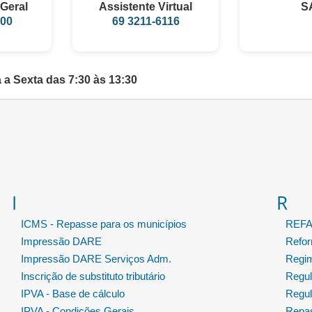
Geral
Assistente Virtual
S
100
69 3211-6116
a Sexta das 7:30 às 13:30
I
R
ICMS - Repasse para os municípios
REF
Impressão DARE
Refor
Impressão DARE Serviços Adm.
Regim
Inscrição de substituto tributário
Regul
IPVA - Base de cálculo
Regul
IPVA - Condições Gerais
Repas