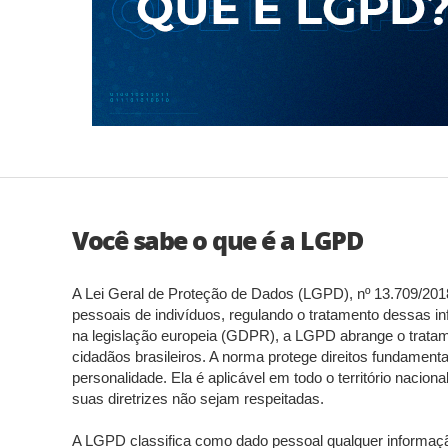
Denúncia Eletrônica
DFe Download
E
E-pat
Estrutura Básica
F
Fundo de Participação dos Municípos
G
Você sabe o que é a LGPD
A Lei Geral de Proteção de Dados (LGPD), nº 13.709/2018
pessoais de indivíduos, regulando o tratamento dessas inf
na legislação europeia (GDPR), a LGPD abrange o tratame
cidadãos brasileiros. A norma protege direitos fundamenta
personalidade. Ela é aplicável em todo o território nacio
suas diretrizes não sejam respeitadas.
A LGPD classifica como dado pessoal qualquer informação