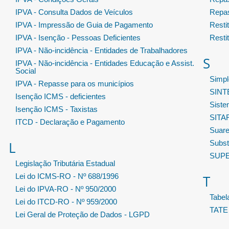
IPVA - Consulta Dados de Veículos
Repas
IPVA - Impressão de Guia de Pagamento
Resti
IPVA - Isenção - Pessoas Deficientes
Resti
IPVA - Não-incidência - Entidades de Trabalhadores
S
IPVA - Não-incidência - Entidades Educação e Assist.
Social
Simpl
IPVA - Repasse para os municípios
SIN
Isenção ICMS - deficientes
Sist
Isenção ICMS - Taxistas
SITA
ITCD - Declaração e Pagamento
Suar
L
Substi
SUP
Legislação Tributária Estadual
Lei do ICMS-RO - Nº 688/1996
T
Lei do IPVA-RO - Nº 950/2000
Tabe
Lei do ITCD-RO - Nº 959/2000
TATE
Lei Geral de Proteção de Dados - LGPD