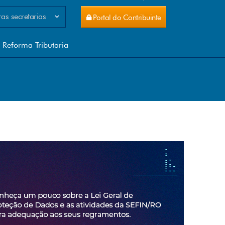
as secretarias
Portal do Contribuinte
celamento de ITCD
celamento IPVA
Reforma Tributaria
no Estratégico SEFIN 2026-2027
tal do Conhecimento
tal do Contribuinte
-e
NTEGRA
tema IPM VAF Municípios
tema IPM - VAF Municípios
tema PGE
TAFE WEB