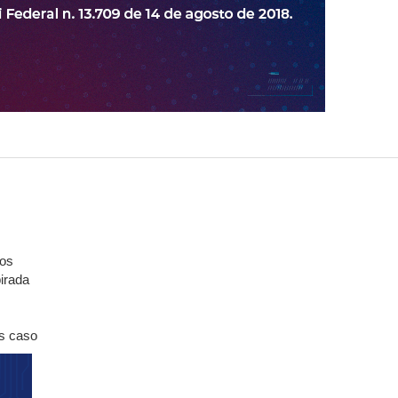
E - Tribunal Administrativo
a de serviço
 Negativo
dos
pirada
es caso