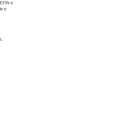
SEFIN e
de e
s,