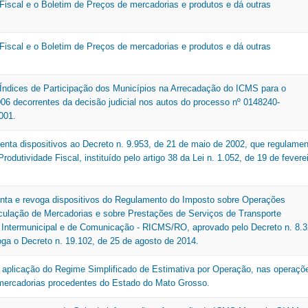
 Fiscal e o Boletim de Preços de mercadorias e produtos e dá outras
Nota Legal
TAT
O
Tax
 Fiscal e o Boletim de Preços de mercadorias e produtos e dá outras
U
Organograma
Outros
V
Índices de Participação dos Municípios na Arrecadação do ICMS para o
006 decorrentes da decisão judicial nos autos do processo nº 0148240-
VAF
001.
centa dispositivos ao Decreto n. 9.953, de 21 de maio de 2002, que regulame
Produtividade Fiscal, instituído pelo artigo 38 da Lei n. 1.052, de 19 de fevere
enta e revoga dispositivos do Regulamento do Imposto sobre Operações
rculação de Mercadorias e sobre Prestações de Serviços de Transporte
e Intermunicipal e de Comunicação - RICMS/RO, aprovado pelo Decreto n. 8.3
oga o Decreto n. 19.102, de 25 de agosto de 2014.
aplicação do Regime Simplificado de Estimativa por Operação, nas operaçõ
mercadorias procedentes do Estado do Mato Grosso.