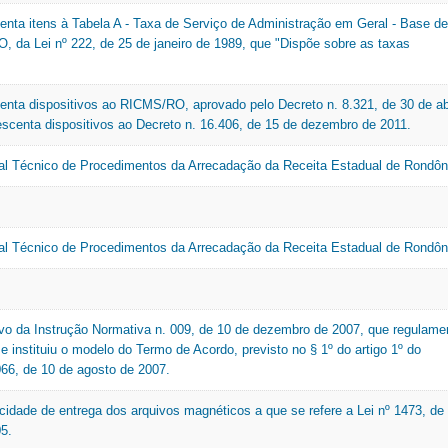
centa itens à Tabela A - Taxa de Serviço de Administração em Geral - Base de
, da Lei nº 222, de 25 de janeiro de 1989, que "Dispõe sobre as taxas
centa dispositivos ao RICMS/RO, aprovado pelo Decreto n. 8.321, de 30 de ab
escenta dispositivos ao Decreto n. 16.406, de 15 de dezembro de 2011.
ual Técnico de Procedimentos da Arrecadação da Receita Estadual de Rondôn
ual Técnico de Procedimentos da Arrecadação da Receita Estadual de Rondôn
tivo da Instrução Normativa n. 009, de 10 de dezembro de 2007, que regulame
e instituiu o modelo do Termo de Acordo, previsto no § 1º do artigo 1º do
066, de 10 de agosto de 2007.
icidade de entrega dos arquivos magnéticos a que se refere a Lei nº 1473, de
5.