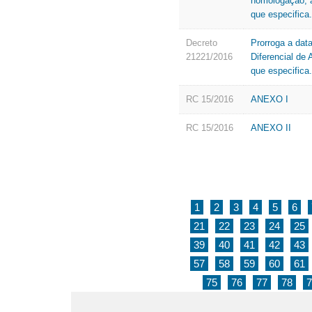
homologação, a
que especifica.
Decreto
Prorroga a data
21221/2016
Diferencial de
que especifica.
RC 15/2016
ANEXO I
RC 15/2016
ANEXO II
1
2
3
4
5
6
21
22
23
24
25
39
40
41
42
43
57
58
59
60
61
75
76
77
78
7