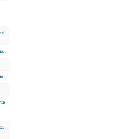
ril
ia.
ia.
nta
 13