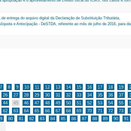
 apropriação e o aproveitamento de crédito fiscal do ICMS, nos casos e for
 de entrega do arquivo digital da Declaração de Substituição Tributária,
 Alíquota e Antecipação - DeSTDA, referente ao mês de julho de 2016, para da
7
8
9
10
11
12
13
14
15
16
17
18
19
26
27
28
29
30
31
32
33
34
35
36
37
44
45
46
47
48
49
50
51
52
53
54
55
62
63
64
65
66
67
68
69
70
71
72
73
9
80
81
82
83
84
85
86
87
88
89
90
91