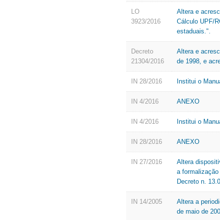
LO
Altera e acres
3923/2016
Cálculo UPF/RO
estaduais.".
Decreto
Altera e acres
21304/2016
de 1998, e acr
IN 28/2016
Institui o Man
IN 4/2016
ANEXO
IN 4/2016
Institui o Man
IN 28/2016
ANEXO
IN 27/2016
Altera disposi
a formalização 
Decreto n. 13.
IN 14/2005
Altera a period
de maio de 200