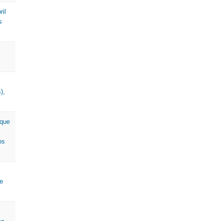
ril
s
),
 que
os
e