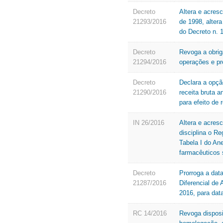
Decreto
Altera e acres
21293/2016
de 1998, altera
do Decreto n. 1
Decreto
Revoga a obriga
21294/2016
operações e pr
Decreto
Declara a opçã
21290/2016
receita bruta a
para efeito de
IN 26/2016
Altera e acres
disciplina o R
Tabela I do An
farmacêuticos s
Decreto
Prorroga a data
21287/2016
Diferencial de
2016, para dat
RC 14/2016
Revoga disposi