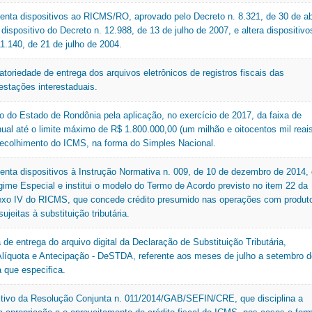
centa dispositivos ao RICMS/RO, aprovado pelo Decreto n. 8.321, de 30 de ab
 dispositivo do Decreto n. 12.988, de 13 de julho de 2007, e altera dispositivo
1.140, de 21 de julho de 2004.
toriedade de entrega dos arquivos eletrônicos de registros fiscais das
estações interestaduais.
o do Estado de Rondônia pela aplicação, no exercício de 2017, da faixa de
nual até o limite máximo de R$ 1.800.000,00 (um milhão e oitocentos mil reais
 recolhimento do ICMS, na forma do Simples Nacional.
centa dispositivos à Instrução Normativa n. 009, de 10 de dezembro de 2014,
egime Especial e institui o modelo do Termo de Acordo previsto no item 22 da
exo IV do RICMS, que concede crédito presumido nas operações com produt
ujeitas à substituição tributária.
 de entrega do arquivo digital da Declaração de Substituição Tributária,
 Alíquota e Antecipação - DeSTDA, referente aos meses de julho a setembro d
a que especifica.
tivo da Resolução Conjunta n. 011/2014/GAB/SEFIN/CRE, que disciplina a