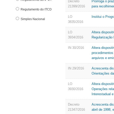
Decreto
Prorroga o pra
21399/2016
para recolhime
Regulamento do ITCD
LO
Institui o Pro
Simples Nacional
3835/2016
LO
Altera disposit
3934/2016
Regularização 
IN 30/2016
Altera disposi
procedimentos 
arquivos e em
IN 29/2016
Acrescenta dis
Orientações da
LO
Altera disposit
3930/2016
Operações rela
Interestadual 
Decreto
Acrescenta dis
21347/2016
abril de 1998,