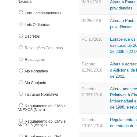
Nacional
Denúncia Eletrônica
IN 31/2016
Altera a Pauta
providências.
DFe Download
Leis Complementares
E
IN 25/2016
Altera a Pauta
Leis Ordinárias
providências.
E-pat
Decretos
Estrutura Básica
RC 15/2016
Estabelece os 
exercício de 2
F
Resoluções Conjuntas
32.2006.8.22.0
Fundo de Participação dos Municípos
Resoluções
Decreto
Altera e acres
G
21398/2016
o Adicional de 
Ato Normativo
de 2002.
Ato Conjunto
Decreto
Altera, acresc
Instrução Normativa
21397/2016
Relativas à Ci
Interestadual 
Regulamento do ICMS e
de 1998, e rev
ANEXOS (Novo)
Decreto
Regulamenta a 
Regulamento do ICMS e
ANEXOS (Antigo)
19102/2014
de entrada de 
Regulamento do IPVA