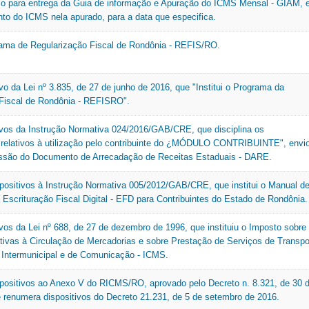
zo para entrega da Guia de informação e Apuração do ICMS Mensal - GIAM, 
nto do ICMS nela apurado, para a data que especifica.
grama de Regularização Fiscal de Rondônia - REFIS/RO.
ivo da Lei nº 3.835, de 27 de junho de 2016, que "Institui o Programa da
Fiscal de Rondônia - REFISRO".
tivos da Instrução Normativa 024/2016/GAB/CRE, que disciplina os
relativos à utilização pelo contribuinte do ¿MÓDULO CONTRIBUINTE", envi
issão do Documento de Arrecadação de Receitas Estaduais - DARE.
positivos à Instrução Normativa 005/2012/GAB/CRE, que institui o Manual d
 Escrituração Fiscal Digital - EFD para Contribuintes do Estado de Rondônia.
ivos da Lei nº 688, de 27 de dezembro de 1996, que instituiu o Imposto sobre
tivas à Circulação de Mercadorias e sobre Prestação de Serviços de Transpo
e Intermunicipal e de Comunicação - ICMS.
positivos ao Anexo V do RICMS/RO, aprovado pelo Decreto n. 8.321, de 30 
 e renumera dispositivos do Decreto 21.231, de 5 de setembro de 2016.