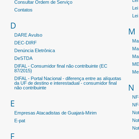
Lei
Consultar Ordem de Serviço
Lei
Contatos
Lei
D
M
DARE Avulso
Man
DEC-DIRF
Ma
Denúncia Eletrônica
Ma
DeSTDA
MEI
DIFAL - Consumidor final não contribuinte (EC
87/2015)
Me
DIFAL - Portal Nacional - diferença entre as alíquotas
da UF de destino e interestadual - consumidor final
N
não contribuinte
NF
E
NF-
Not
Empresas Atacadistas de Guajará-Mirim
Not
E-pat
Not
F