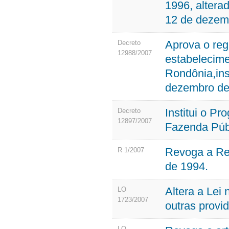
1996, altera
12 de dezem
Aprova o reg
Decreto
12988/2007
estabelecime
Rondônia,ins
dezembro de 
Institui o P
Decreto
12897/2007
Fazenda Púb
Revoga a Re
R 1/2007
de 1994.
Altera a Lei
LO
1723/2007
outras provi
LO