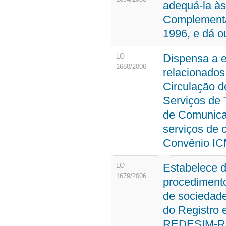
adequá-la às
Complementar
1996, e dá o
Dispensa a ex
LO
1680/2006
relacionados
Circulação d
Serviços de 
de Comunica
serviços de 
Convênio IC
Estabelece di
LO
1679/2006
procedimento
de sociedade
do Registro 
REDESIM-RO,