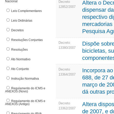
Nacional
Altera o Dec
Denúncia Eletrônica
Decreto
Nota
12852/2007
DFe Download
dispensar da
Leis Complementares
O
E
respectivo d
Leis Ordinárias
Org
mercadorias 
E-pat
Out
Pesquisa A
Decretos
Estrutura Básica
F
Resoluções Conjuntas
Dispõe sobre
Decreto
13380/2007
Fundo de Participação dos Municípos
bicicletas, 
Resoluções
componentes
G
Ato Normativo
Ato Conjunto
Incorpora ao
Decreto
13364/2007
688, de 27 d
Instrução Normativa
março de 200
Regulamento do ICMS e
dá outras pr
ANEXOS (Novo)
Regulamento do ICMS e
Altera dispo
Decreto
ANEXOS (Antigo)
13362/2007
de 2007, e 
Regulamento do IPVA