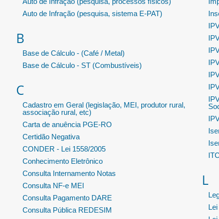
Auto de Infração (pesquisa, processos físicos)
Im
Auto de Infração (pesquisa, sistema E-PAT)
Ins
IPV
B
IPV
IPV
Base de Cálculo - (Café / Metal)
IPV
Base de Cálculo - ST (Combustíveis)
IPV
C
IPV
IPV
Cadastro em Geral (legislação, MEI, produtor rural,
Soc
associação rural, etc)
IPV
Carta de anuência PGE-RO
Ise
Certidão Negativa
Ise
CONDER - Lei 1558/2005
IT
Conhecimento Eletrônico
Consulta Internamento Notas
L
Consulta NF-e MEI
Leg
Consulta Pagamento DARE
Lei
Consulta Pública REDESIM