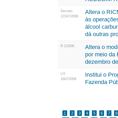
Altera o RIC
Decreto
12247/2006
às operações
álcool carbu
dá outras pr
Altera o mod
R 2/2006
por meio da
dezembro de
Institui o P
LO
1667/2006
Fazenda Púb
1
2
3
4
5
6
7
8