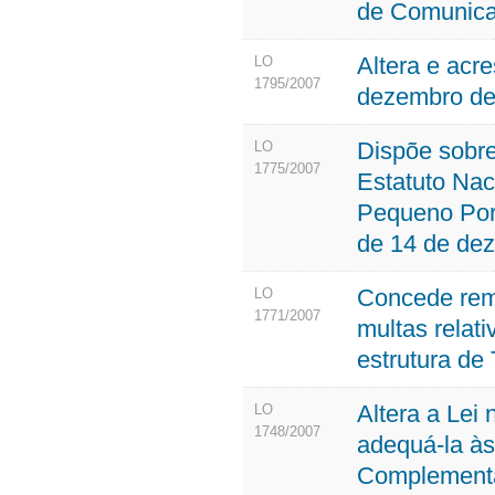
de Comunicaç
Altera e acre
LO
1795/2007
dezembro de 
Dispõe sobre
LO
1775/2007
Estatuto Na
Pequeno Port
de 14 de de
Concede remis
LO
1771/2007
multas relati
estrutura de
Altera a Lei
LO
1748/2007
adequá-la às
Complementar