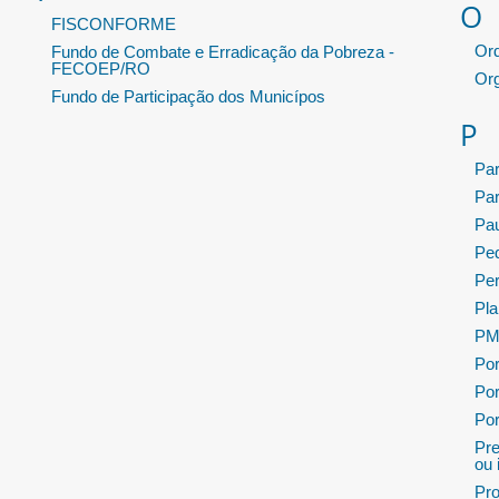
O
FISCONFORME
Or
Fundo de Combate e Erradicação da Pobreza -
FECOEP/RO
Or
Fundo de Participação dos Municípos
P
Pa
Pa
Pau
Ped
Per
Pla
PMP
Por
Por
Por
Pre
ou 
Pro