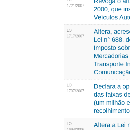
Revoga o art
1721/2007
2000, que in
Veículos Au
Altera, acre
LO
1717/2007
Lei n° 688, 
Imposto sobr
Mercadorias 
Transporte In
Comunicação
Declara a op
LO
1707/2007
das faixas d
(um milhão e 
recolhimento
Altera a Lei
LO
1694/2006