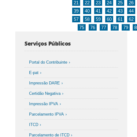
21
22
23
24
25
26
39
40
41
42
43
44
57
58
59
60
61
62
75
76
77
78
79
8
Serviços Públicos
Portal do Contribuinte
E-pat
Impressão DARE
Certidão Negativa
Impressão IPVA
Parcelamento IPVA
ITCD
Parcelamento de ITCD