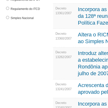
Incorpora as
Decreto
Regulamento do ITCD
13361/2007
da 128ª reun
Simples Nacional
Política Faz
Altera o RIC
Decreto
13360/2007
ao Simples N
Introduz alte
Decreto
13282/2007
a estabeleci
Rondônia apr
julho de 200
Acrescenta d
Decreto
13241/2007
aprovado pel
Incorpora as
Decreto
13240/2007