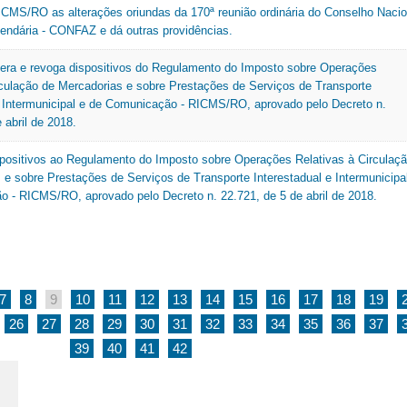
ICMS/RO as alterações oriundas da 170ª reunião ordinária do Conselho Nacio
zendária - CONFAZ e dá outras providências.
tera e revoga dispositivos do Regulamento do Imposto sobre Operações
rculação de Mercadorias e sobre Prestações de Serviços de Transporte
e Intermunicipal e de Comunicação - RICMS/RO, aprovado pelo Decreto n.
 abril de 2018.
positivos ao Regulamento do Imposto sobre Operações Relativas à Circulaç
 e sobre Prestações de Serviços de Transporte Interestadual e Intermunicipa
 - RICMS/RO, aprovado pelo Decreto n. 22.721, de 5 de abril de 2018.
7
8
9
10
11
12
13
14
15
16
17
18
19
26
27
28
29
30
31
32
33
34
35
36
37
39
40
41
42