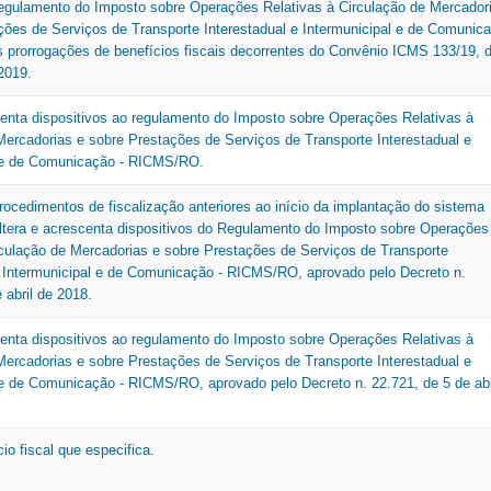
egulamento do Imposto sobre Operações Relativas à Circulação de Mercador
Nota Legal
ções de Serviços de Transporte Interestadual e Intermunicipal e de Comunic
TAT
O
prorrogações de benefícios fiscais decorrentes do Convênio ICMS 133/19, 
Tax
2019.
U
Organograma
Outros
centa dispositivos ao regulamento do Imposto sobre Operações Relativas à
V
Mercadorias e sobre Prestações de Serviços de Transporte Interestadual e
l e de Comunicação - RICMS/RO.
VAF
rocedimentos de fiscalização anteriores ao início da implantação do sistema
ltera e acrescenta dispositivos do Regulamento do Imposto sobre Operações
rculação de Mercadorias e sobre Prestações de Serviços de Transporte
e Intermunicipal e de Comunicação - RICMS/RO, aprovado pelo Decreto n.
 abril de 2018.
centa dispositivos ao regulamento do Imposto sobre Operações Relativas à
Mercadorias e sobre Prestações de Serviços de Transporte Interestadual e
 e de Comunicação - RICMS/RO, aprovado pelo Decreto n. 22.721, de 5 de abr
cio fiscal que especifica.