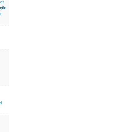
ias
ação
E - Tribunal Administrativo
de
a de serviço
 Negativo
il