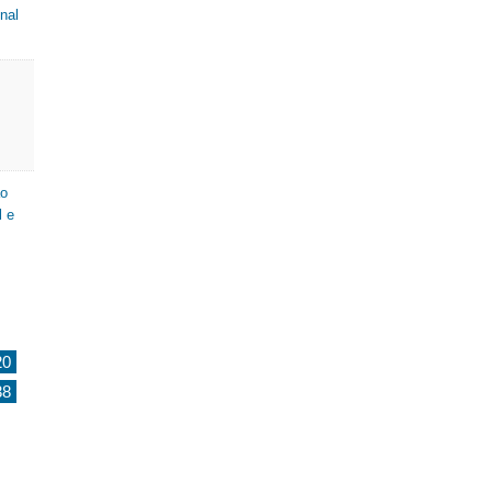
nal
ão
l e
20
38