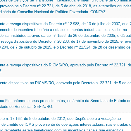
ções de Serviços de Transporte Interestadual e Intermunicipal e de Comunic
rovado pelo Decreto nº 22.721, de 5 de abril de 2018, as alterações oriunda
rdinária do Conselho Nacional de Política Fazendária  CONFAZ.
nta e revoga dispositivos do Decreto nº 12.988, de 13 de julho de 2007, que 
mento de incentivo tributário a estabelecimentos industriais localizados no
ônia, instituído através da Lei nº 1558, de 26 de dezembro de 2005, e dá ou
, revoga dispositivo do Decreto nº 20.288, de 17 de novembro de 2015, e rev
0.204, de 7 de outubro de 2015, e o Decreto nº 21.524, de 28 de dezembro de
enta e revoga dispositivos do RICMS/RO, aprovado pelo Decreto nº 22.721, d
8.
centa dispositivos ao RICMS/RO, aprovado pelo Decreto n. 22.721, de 5 de ab
tema Fisconforme e seus procedimentos, no âmbito da Secretaria de Estado d
stado de Rondônia - SEFIN/RO.
to n. 17.162, de 8 de outubro de 2012, que Dispõe sobre a vedação ao
 de crédito de ICMS proveniente de operações interestaduais, nas entradas 
jo remetente esteja beneficiado com os incentivos fiscais que especifica,