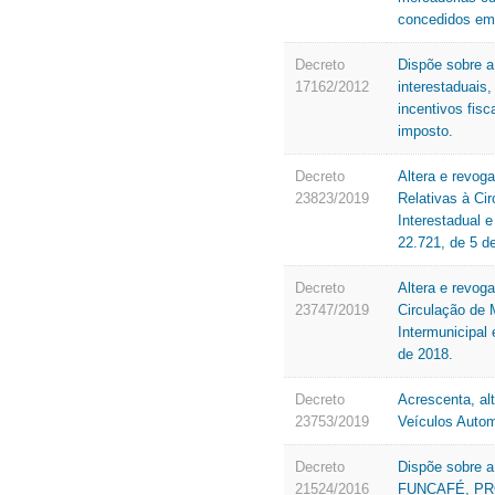
concedidos em 
Decreto
Dispõe sobre a
17162/2012
interestaduais
incentivos fis
imposto.
Decreto
Altera e revog
23823/2019
Relativas à Ci
Interestadual 
22.721, de 5 de
Decreto
Altera e revog
23747/2019
Circulação de 
Intermunicipal
de 2018.
Decreto
Acrescenta, al
23753/2019
Veículos Autom
Decreto
Dispõe sobre a
21524/2016
FUNCAFÉ, PR