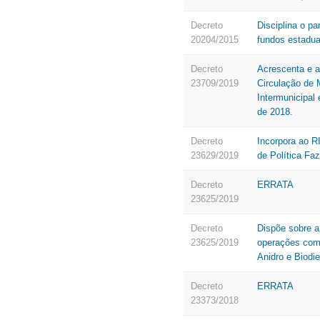
Decreto
Disciplina o pa
20204/2015
fundos estadua
Decreto
Acrescenta e a
23709/2019
Circulação de 
Intermunicipal
de 2018.
Decreto
Incorpora ao R
23629/2019
de Política F
Decreto
ERRATA
23625/2019
Decreto
Dispõe sobre a
23625/2019
operações com 
Anidro e Biodi
Decreto
ERRATA
23373/2018