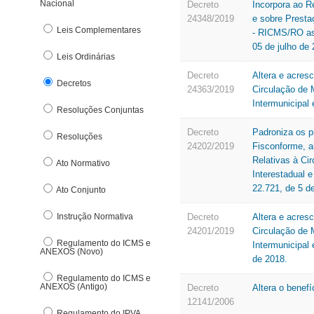
Nacional
Denúncia Eletrônica
Decreto
Incorpora ao R
24348/2019
e sobre Presta
DFe Download
Leis Complementares
- RICMS/RO as 
E
05 de julho de 
Leis Ordinárias
E-pat
Decreto
Altera e acres
Decretos
Estrutura Básica
24363/2019
Circulação de 
Intermunicipa
F
Resoluções Conjuntas
Decreto
Padroniza os p
Fundo de Participação dos Municípos
Resoluções
24202/2019
Fisconforme, a
G
Relativas à Ci
Ato Normativo
Interestadual 
22.721, de 5 de
Ato Conjunto
Instrução Normativa
Decreto
Altera e acres
24201/2019
Circulação de 
Regulamento do ICMS e
Intermunicipal
ANEXOS (Novo)
de 2018.
Regulamento do ICMS e
ANEXOS (Antigo)
Decreto
Altera o benefí
12141/2006
Regulamento do IPVA