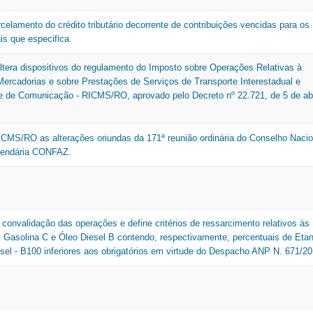
rcelamento do crédito tributário decorrente de contribuições vencidas para os
is que especifica.
ltera dispositivos do regulamento do Imposto sobre Operações Relativas à
Mercadorias e sobre Prestações de Serviços de Transporte Interestadual e
 e de Comunicação - RICMS/RO, aprovado pelo Decreto nº 22.721, de 5 de abr
ICMS/RO as alterações oriundas da 171ª reunião ordinária do Conselho Nacio
azendária CONFAZ.
 convalidação das operações e define critérios de ressarcimento relativos às
Gasolina C e Óleo Diesel B contendo, respectivamente, percentuais de Etan
esel - B100 inferiores aos obrigatórios em virtude do Despacho ANP N. 671/20