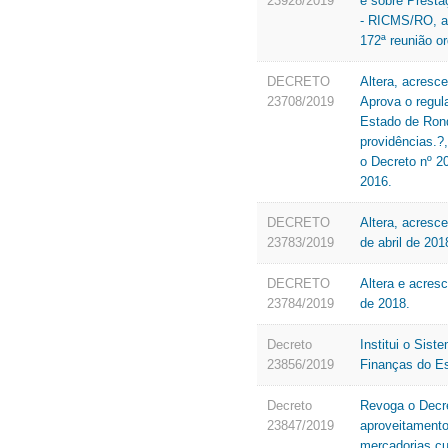
23928/2019
e sobre Presta
- RICMS/RO, ap
172ª reunião o
DECRETO
Altera, acresce
23708/2019
Aprova o regula
Estado de Rond
providências.?
o Decreto nº 2
2016.
DECRETO
Altera, acresc
23783/2019
de abril de 201
DECRETO
Altera e acres
23784/2019
de 2018.
Decreto
Institui o Sis
23856/2019
Finanças do E
Decreto
Revoga o Decre
23847/2019
aproveitamento
mercadorias cu