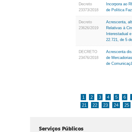
Decreto
Incorpora ao R
23373/2018
de Política Fa
Decreto
Acrescenta, al
23626/2019
Relativas à Ci
Interestadual 
22.721, de 5 de
DECRETO
Acrescenta dis
23476/2018
de Mercadorias
de Comunicação
1
2
3
4
5
6
21
22
23
24
25
Serviços Públicos