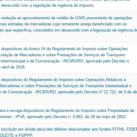
desacordo com a legislação de regência do imposto.
 vedação ao aproveitamento de crédito de ICMS proveniente de operações
, nas entradas de mercadorias cujo remetente esteja beneficiado com os
cais que especifica, concedidos em desacordo com a legislação de regência d
a dispositivos do Anexo IX do Regulamento do Imposto sobre Operações
rculação de Mercadorias e sobre Prestações de Serviços de Transporte
e Intermunicipal e de Comunicação - RICMS/RO, aprovado pelo Decreto n.
 abril de 2018.
a dispositivos do Regulamento do Imposto sobre Operações Relativos à
Mercadorias e sobre Prestações de Serviços de Transporte Interestadual e
 e de Comunicação - RICMS/RO, aprovado pelo Decreto nº 22.721, de 5 de abr
tera e revoga dispositivos do Regulamento do Imposto sobre Propriedade de
otores - IPVA, aprovado pelo Decreto n. 9.963, de 29 de maio de 2002.
 inscrição em dívida ativa dos débitos relacionados aos fundos FITHA, FIDE
OLEITE e FGPPP.