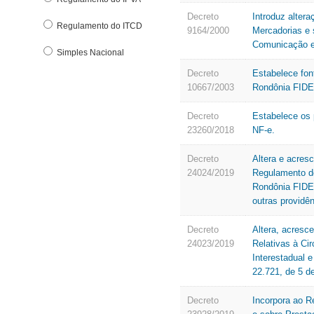
Decreto
Introduz alter
Regulamento do ITCD
9164/2000
Mercadorias e 
Comunicação e 
Simples Nacional
Decreto
Estabelece fon
10667/2003
Rondônia FIDE
Decreto
Estabelece os p
23260/2018
NF-e.
Decreto
Altera e acres
24024/2019
Regulamento do
Rondônia FIDER
outras providên
Decreto
Altera, acresc
24023/2019
Relativas à Ci
Interestadual 
22.721, de 5 de
Decreto
Incorpora ao R