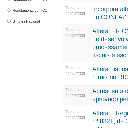
Incorpora al
Decreto
Regulamento do ITCD
12310/2006
do CONFAZ.
Simples Nacional
Altera o RI
Decreto
12309/2006
de desenvolv
processamen
fiscais e escr
Altera dispo
Decreto
12257/2006
rurais no R
Acrescenta d
Decreto
12219/2006
aprovado pel
Altera o Re
Decreto
12181/2006
nº 8321, de 