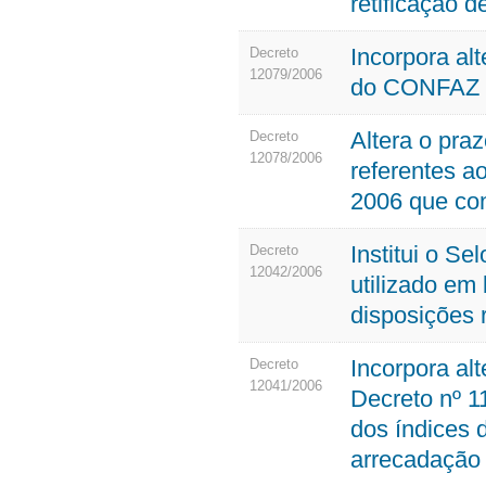
retificação 
Incorpora al
Decreto
12079/2006
do CONFAZ e
Altera o pr
Decreto
12078/2006
referentes a
2006 que co
Institui o Se
Decreto
12042/2006
utilizado em
disposições r
Incorpora al
Decreto
12041/2006
Decreto nº 1
dos índices 
arrecadação