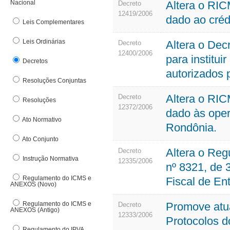
Nacional
Altera o RIC
Denúncia Eletrônica
Decreto
Nota
12419/2006
DFe Download
dado ao crédi
Leis Complementares
O
E
Leis Ordinárias
Altera o Dec
Decreto
Org
E-pat
12400/2006
Out
para institui
Decretos
Estrutura Básica
autorizados p
F
Resoluções Conjuntas
Altera o RIC
Decreto
Fundo de Participação dos Municípos
Resoluções
12372/2006
dado às oper
G
Ato Normativo
Rondônia.
Ato Conjunto
Altera o Re
Decreto
Instrução Normativa
12335/2006
nº 8321, de 
Regulamento do ICMS e
Fiscal de Ent
ANEXOS (Novo)
Regulamento do ICMS e
Promove atu
Decreto
ANEXOS (Antigo)
12333/2006
Protocolos d
Regulamento do IPVA