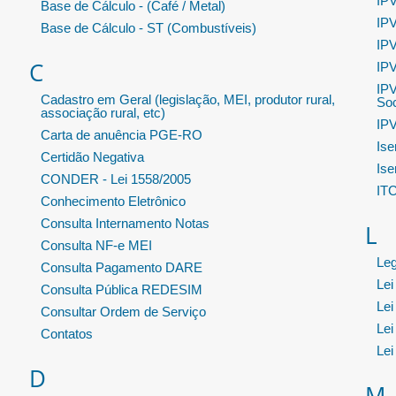
IPV
Base de Cálculo - (Café / Metal)
IPV
Base de Cálculo - ST (Combustíveis)
IPV
C
IPV
IPV
Cadastro em Geral (legislação, MEI, produtor rural,
Soc
associação rural, etc)
IPV
Carta de anuência PGE-RO
Ise
Certidão Negativa
Ise
CONDER - Lei 1558/2005
IT
Conhecimento Eletrônico
Consulta Internamento Notas
L
Consulta NF-e MEI
Leg
Consulta Pagamento DARE
Lei
Consulta Pública REDESIM
Lei
Consultar Ordem de Serviço
Lei
Contatos
Lei
D
M