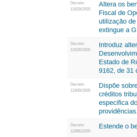
Altera os ben
Decreto
11929/2005
Fiscal de Op
utilização d
extingue a G
Introduz alt
Decreto
11928/2005
Desenvolvime
Estado de R
9162, de 31 
Dispõe sobre
Decreto
11909/2005
créditos tri
especifica d
providências
Estende o ben
Decreto
11886/2005