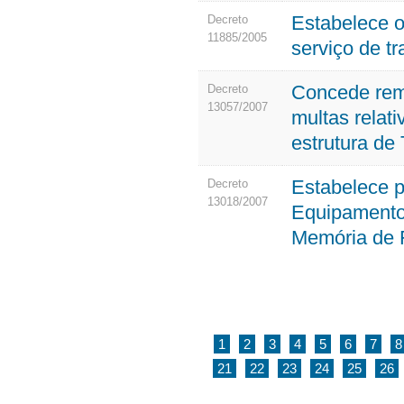
Estabelece o
Decreto
11885/2005
serviço de t
Concede remis
Decreto
13057/2007
multas relati
estrutura de
Estabelece p
Decreto
13018/2007
Equipamento
Memória de F
1
2
3
4
5
6
7
8
21
22
23
24
25
26