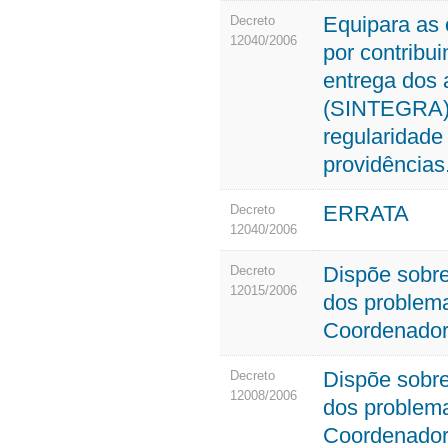
Equipara as 
Decreto
12040/2006
por contribui
entrega dos a
(SINTEGRA) d
regularidade 
providências
ERRATA
Decreto
12040/2006
Dispõe sobr
Decreto
12015/2006
dos problema
Coordenadori
Dispõe sobr
Decreto
12008/2006
dos problema
Coordenadori