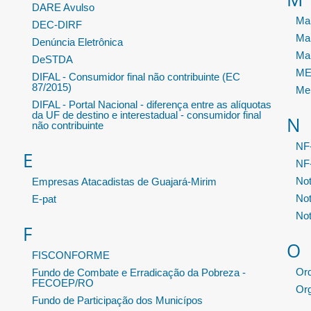
DARE Avulso
Man
DEC-DIRF
Ma
Denúncia Eletrônica
Ma
DeSTDA
MEI
DIFAL - Consumidor final não contribuinte (EC
87/2015)
Me
DIFAL - Portal Nacional - diferença entre as alíquotas
da UF de destino e interestadual - consumidor final
N
não contribuinte
NF
E
NF-
Not
Empresas Atacadistas de Guajará-Mirim
Not
E-pat
Not
F
O
FISCONFORME
Or
Fundo de Combate e Erradicação da Pobreza -
FECOEP/RO
Or
Fundo de Participação dos Municípos