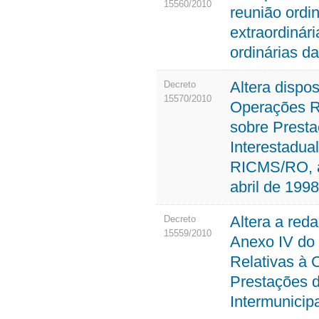
15560/2010
reunião ordi
extraordinár
ordinárias 
Altera dispo
Decreto
15570/2010
Operações Re
sobre Presta
Interestadua
RICMS/RO, a
abril de 1998
Altera a red
Decreto
15559/2010
Anexo IV do
Relativas à 
Prestações d
Intermunici