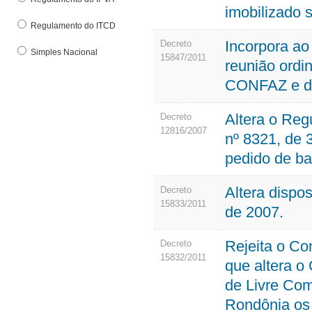
imobilizado 
Regulamento do ITCD
Incorpora a
Decreto
Simples Nacional
15847/2011
reunião ordin
CONFAZ e da
Altera o Re
Decreto
12816/2007
nº 8321, de 3
pedido de ba
Altera dispo
Decreto
15833/2011
de 2007.
Rejeita o Co
Decreto
15832/2011
que altera o
de Livre Co
Rondônia os 