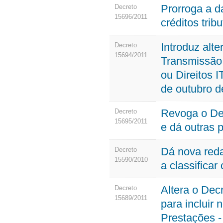
Prorroga a 
Decreto
15696/2011
créditos trib
Introduz alt
Decreto
15694/2011
Transmissão
ou Direitos 
de outubro d
Revoga o De
Decreto
15695/2011
e dá outras 
Dá nova red
Decreto
15590/2010
a classificar
Altera o Dec
Decreto
15689/2011
para incluir
Prestações -