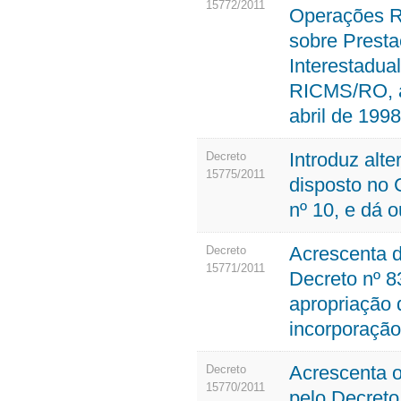
15772/2011
Operações Re
sobre Presta
Interestadua
RICMS/RO, a
abril de 1998
Introduz alt
Decreto
15775/2011
disposto no
nº 10, e dá o
Acrescenta 
Decreto
15771/2011
Decreto nº 83
apropriação 
incorporação
Acrescenta 
Decreto
15770/2011
pelo Decreto