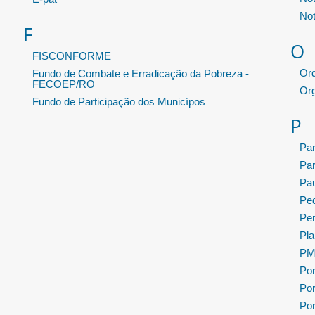
Not
F
O
FISCONFORME
Or
Fundo de Combate e Erradicação da Pobreza -
FECOEP/RO
Or
Fundo de Participação dos Municípos
P
Pa
Pa
Pau
Ped
Per
Pla
PMP
Por
Por
Por