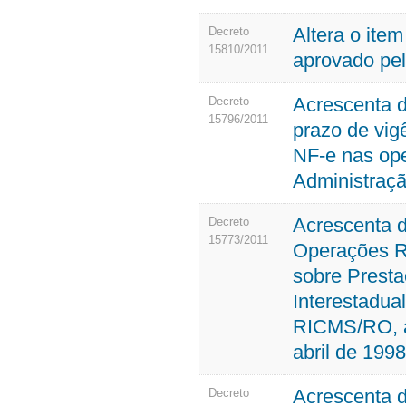
Altera o ite
Decreto
15810/2011
aprovado pel
Acrescenta d
Decreto
15796/2011
prazo de vig
NF-e nas ope
Administração
Acrescenta d
Decreto
15773/2011
Operações Re
sobre Presta
Interestadua
RICMS/RO, a
abril de 1998
Acrescenta d
Decreto