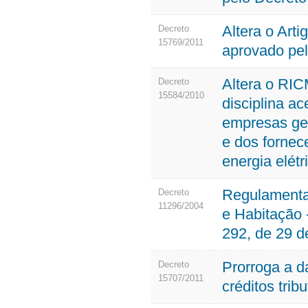
Altera o Art
Decreto
15769/2011
aprovado pel
Altera o RIC
Decreto
15584/2010
disciplina a
empresas ger
e dos fornec
energia elétr
Regulamenta 
Decreto
11296/2004
e Habitação 
292, de 29 
Prorroga a 
Decreto
15707/2011
créditos trib