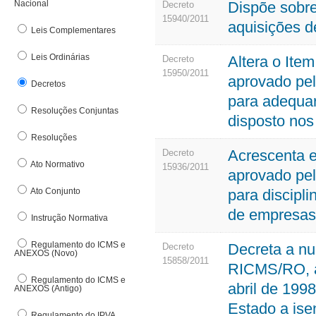
Nacional
Dispõe sobre
Denúncia Eletrônica
Decreto
Nota
15940/2011
DFe Download
aquisições d
Leis Complementares
O
E
Leis Ordinárias
Altera o Ite
Decreto
Org
E-pat
15950/2011
Out
aprovado pel
Decretos
Estrutura Básica
para adequar
F
Resoluções Conjuntas
disposto nos
Fundo de Participação dos Municípos
Resoluções
Acrescenta 
Decreto
G
Ato Normativo
15936/2011
aprovado pel
Ato Conjunto
para discipli
de empresas
Instrução Normativa
Regulamento do ICMS e
Decreta a nu
Decreto
ANEXOS (Novo)
15858/2011
RICMS/RO, a
Regulamento do ICMS e
abril de 199
ANEXOS (Antigo)
Estado a ise
Regulamento do IPVA