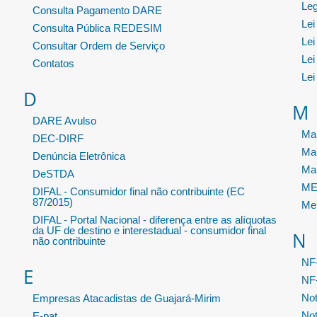
Leg
Consulta Pagamento DARE
Lei
Consulta Pública REDESIM
Lei
Consultar Ordem de Serviço
Lei
Contatos
Lei
D
M
DARE Avulso
Man
DEC-DIRF
Ma
Denúncia Eletrônica
Ma
DeSTDA
MEI
DIFAL - Consumidor final não contribuinte (EC
87/2015)
Me
DIFAL - Portal Nacional - diferença entre as alíquotas
da UF de destino e interestadual - consumidor final
N
não contribuinte
NF
E
NF-
Not
Empresas Atacadistas de Guajará-Mirim
Not
E-pat