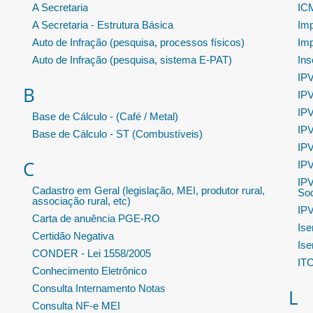
A Secretaria
ICM
A Secretaria - Estrutura Básica
Im
Auto de Infração (pesquisa, processos físicos)
Im
Auto de Infração (pesquisa, sistema E-PAT)
Ins
IPV
B
IPV
IPV
Base de Cálculo - (Café / Metal)
IPV
Base de Cálculo - ST (Combustíveis)
IPV
C
IPV
IPV
Cadastro em Geral (legislação, MEI, produtor rural,
Soc
associação rural, etc)
IPV
Carta de anuência PGE-RO
Ise
Certidão Negativa
Ise
CONDER - Lei 1558/2005
IT
Conhecimento Eletrônico
Consulta Internamento Notas
L
Consulta NF-e MEI