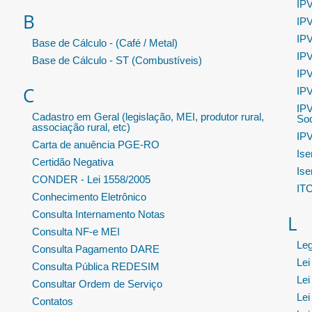
IPV
B
IPV
IPV
Base de Cálculo - (Café / Metal)
IPV
Base de Cálculo - ST (Combustíveis)
IPV
C
IPV
IPV
Cadastro em Geral (legislação, MEI, produtor rural,
Soc
associação rural, etc)
IPV
Carta de anuência PGE-RO
Ise
Certidão Negativa
Ise
CONDER - Lei 1558/2005
IT
Conhecimento Eletrônico
Consulta Internamento Notas
L
Consulta NF-e MEI
Leg
Consulta Pagamento DARE
Lei
Consulta Pública REDESIM
Lei
Consultar Ordem de Serviço
Lei
Contatos