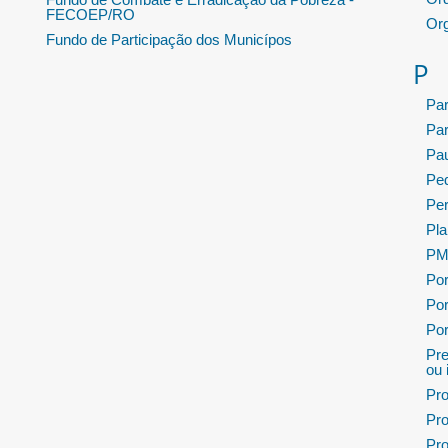
FECOEP/RO
Or
Fundo de Participação dos Municípos
P
Pa
Pa
Pau
Ped
Per
Pla
PMP
Por
Por
Por
Pre
ou 
Pro
Pro
Pro