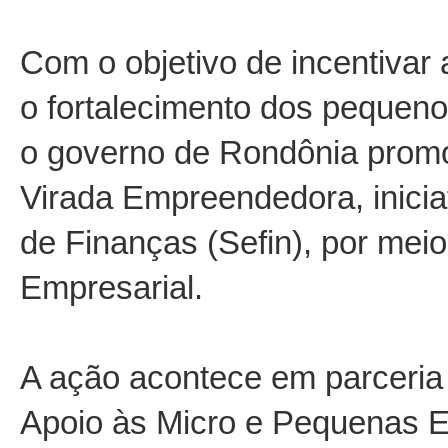
Denúncia Eletrônica
Nota
DFe Download
O
Com o objetivo de incentivar
E
Org
o fortalecimento dos pequeno
E-pat
Out
Estrutura Básica
o governo de Rondônia promo
F
Virada Empreendedora, inicia
Fundo de Participação dos Municípos
G
de Finanças (Sefin), por mei
Empresarial.
A ação acontece em parceria 
Apoio às Micro e Pequenas E