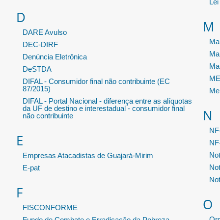
Lei
D
M
DARE Avulso
Man
DEC-DIRF
Ma
Denúncia Eletrônica
Ma
DeSTDA
MEI
DIFAL - Consumidor final não contribuinte (EC
87/2015)
Me
DIFAL - Portal Nacional - diferença entre as alíquotas
da UF de destino e interestadual - consumidor final
N
não contribuinte
NF
E
NF-
Not
Empresas Atacadistas de Guajará-Mirim
Not
E-pat
Not
F
O
FISCONFORME
Or
Fundo de Combate e Erradicação da Pobreza -