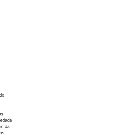
 de
,
os
iedade
ém da
nas