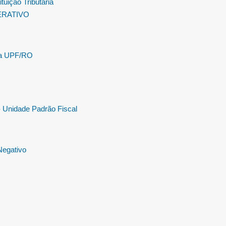
tuição Tributária
ERATIVO
la UPF/RO
 Unidade Padrão Fiscal
egativo