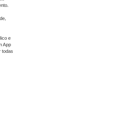
ento.
de,
lico e
in App
r todas