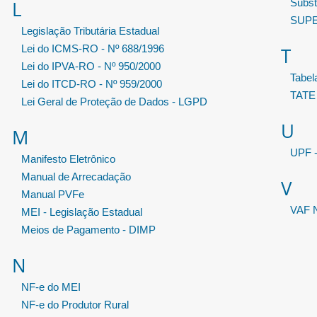
L
Substi
SUP
Legislação Tributária Estadual
Lei do ICMS-RO - Nº 688/1996
T
Lei do IPVA-RO - Nº 950/2000
Tabe
Lei do ITCD-RO - Nº 959/2000
TATE
Lei Geral de Proteção de Dados - LGPD
U
M
UPF -
Manifesto Eletrônico
Manual de Arrecadação
V
Manual PVFe
VAF N
MEI - Legislação Estadual
Meios de Pagamento - DIMP
N
NF-e do MEI
NF-e do Produtor Rural