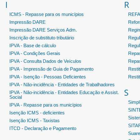
I
R
ICMS - Repasse para os municípios
REF
Impressão DARE
Refor
Impressão DARE Serviços Adm.
Regim
Inscrição de substituto tributário
Regul
IPVA - Base de cálculo
Regul
IPVA - Condições Gerais
Repas
IPVA - Consulta Dados de Veículos
Repas
IPVA - Impressão de Guia de Pagamento
Resti
IPVA - Isenção - Pessoas Deficientes
Resti
IPVA - Não-incidência - Entidades de Trabalhadores
S
IPVA - Não-incidência - Entidades Educação e Assist.
Social
Simpl
IPVA - Repasse para os municípios
SIN
Isenção ICMS - deficientes
Sist
Isenção ICMS - Taxistas
SITA
ITCD - Declaração e Pagamento
Suar