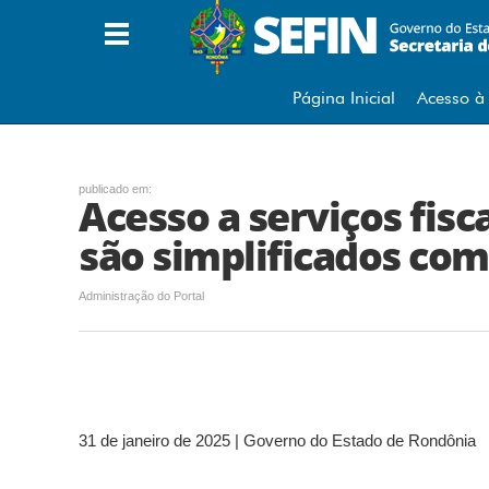
A
A Secretaria
B
Página Inicial
Acesso à
Base de Cálculo (Café/Metal)
C
publicado em:
Acesso a serviços fis
Carta de Anuência à PGE
Cartão Cidade
são simplificados com 
Certidão Negativa
Cidadania Empresarial
Administração do Portal
Consulta Internamento Notas
Consulta Pagamento DARE
Consultar Ordem de Serviço
Contatos
D
31 de janeiro de 2025 | Governo do Estado de Rondônia
DARE Avulso
DEC DIRF