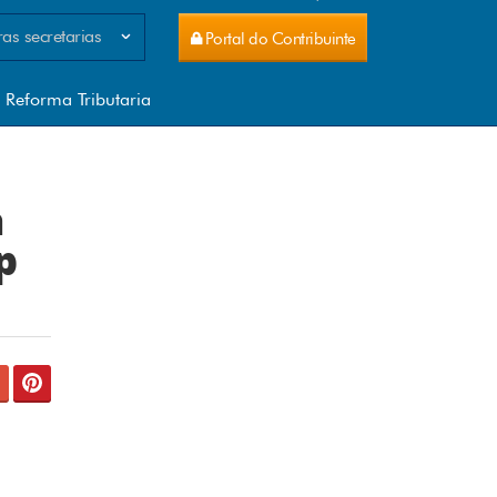
as secretarias
Portal do Contribuinte
celamento de ITCD
celamento IPVA
Reforma Tributaria
no Estratégico SEFIN 2026-2027
tal do Conhecimento
tal do Contribuinte
-e
a

NTEGRA
tema IPM VAF Municípios
tema IPM - VAF Municípios
tema PGE
TAFE WEB