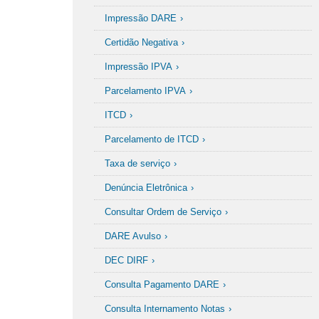
Denúncia Eletrônica
Impressão DARE
DFe Download
E
Certidão Negativa
Impressão IPVA
E-pat
Estrutura Básica
Parcelamento IPVA
F
ITCD
Fundo de Participação dos Municípos
Parcelamento de ITCD
G
Taxa de serviço
Denúncia Eletrônica
Consultar Ordem de Serviço
DARE Avulso
DEC DIRF
Consulta Pagamento DARE
Consulta Internamento Notas