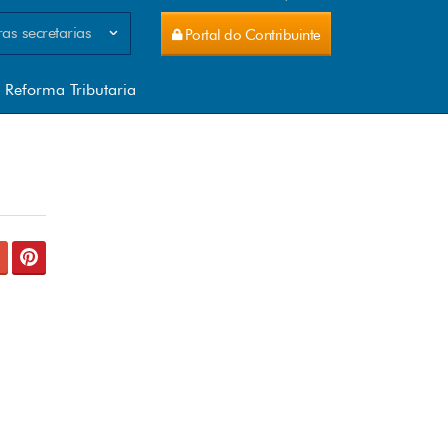
as secretarias
Portal do Contribuinte
celamento de ITCD
celamento IPVA
Reforma Tributaria
no Estratégico SEFIN 2026-2027
tal do Conhecimento
tal do Contribuinte
-e
NTEGRA
tema IPM VAF Municípios
tema IPM - VAF Municípios
tema PGE
TAFE WEB