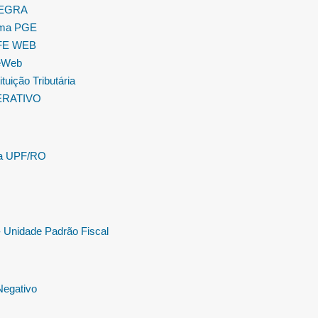
TEGRA
ema PGE
FE WEB
eWeb
tuição Tributária
ERATIVO
la UPF/RO
 Unidade Padrão Fiscal
egativo