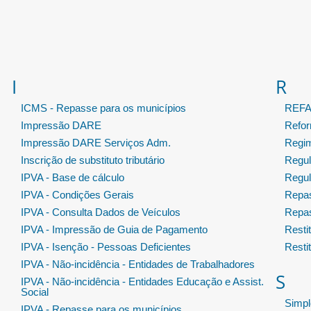
I
R
ICMS - Repasse para os municípios
REF
Impressão DARE
Refor
Impressão DARE Serviços Adm.
Regim
Inscrição de substituto tributário
Regul
IPVA - Base de cálculo
Regul
IPVA - Condições Gerais
Repas
IPVA - Consulta Dados de Veículos
Repas
IPVA - Impressão de Guia de Pagamento
Resti
IPVA - Isenção - Pessoas Deficientes
Resti
IPVA - Não-incidência - Entidades de Trabalhadores
S
IPVA - Não-incidência - Entidades Educação e Assist.
Social
Simpl
IPVA - Repasse para os municípios