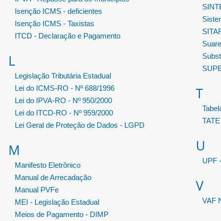
SIN
Isenção ICMS - deficientes
Sist
Isenção ICMS - Taxistas
SITA
ITCD - Declaração e Pagamento
Suar
L
Substi
SUP
Legislação Tributária Estadual
Lei do ICMS-RO - Nº 688/1996
T
Lei do IPVA-RO - Nº 950/2000
Tabe
Lei do ITCD-RO - Nº 959/2000
TATE
Lei Geral de Proteção de Dados - LGPD
U
M
UPF -
Manifesto Eletrônico
Manual de Arrecadação
V
Manual PVFe
VAF N
MEI - Legislação Estadual
Meios de Pagamento - DIMP