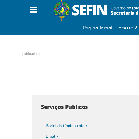
A
A Secretaria
B
Página Inicial
Acesso à
Base de Cálculo (Café/Metal)
C
publicado em:
Carta de Anuência à PGE
Cartão Cidade
Certidão Negativa
Cidadania Empresarial
Consulta Internamento Notas
Consulta Pagamento DARE
Consultar Ordem de Serviço
Serviços Públicos
Contatos
D
Portal do Contribuinte
DARE Avulso
DEC DIRF
E-pat