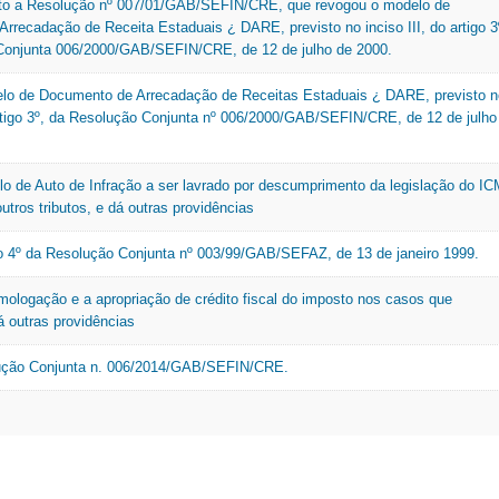
ito a Resolução nº 007/01/GAB/SEFIN/CRE, que revogou o modelo de
rrecadação de Receita Estaduais ¿ DARE, previsto no inciso III, do artigo 3
Conjunta 006/2000/GAB/SEFIN/CRE, de 12 de julho de 2000.
lo de Documento de Arrecadação de Receitas Estaduais ¿ DARE, previsto n
 artigo 3º, da Resolução Conjunta nº 006/2000/GAB/SEFIN/CRE, de 12 de julho
o de Auto de Infração a ser lavrado por descumprimento da legislação do I
tros tributos, e dá outras providências
o 4º da Resolução Conjunta nº 003/99/GAB/SEFAZ, de 13 de janeiro 1999.
omologação e a apropriação de crédito fiscal do imposto nos casos que
á outras providências
lução Conjunta n. 006/2014/GAB/SEFIN/CRE.