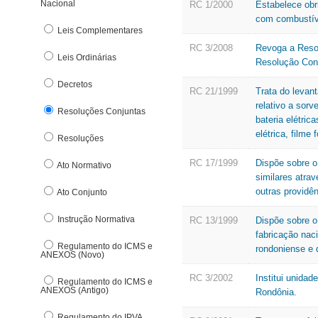
Nacional
Denúncia Eletrônica
RC 1/2000
Estabelece obr
com combustíve
DFe Download
Leis Complementares
E
RC 3/2008
Revoga a Reso
Leis Ordinárias
Resolução Con
E-pat
Decretos
Estrutura Básica
RC 21/1999
Trata do levan
relativo a sorv
F
Resoluções Conjuntas
bateria elétric
elétrica, filme 
Fundo de Participação dos Municípos
Resoluções
G
RC 17/1999
Dispõe sobre o
Ato Normativo
similares atra
outras providên
Ato Conjunto
Instrução Normativa
RC 13/1999
Dispõe sobre o
fabricação naci
Regulamento do ICMS e
rondoniense e d
ANEXOS (Novo)
RC 3/2002
Institui unida
Regulamento do ICMS e
ANEXOS (Antigo)
Rondônia.
Regulamento do IPVA