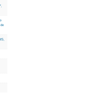
º,
o
 de
CMS,