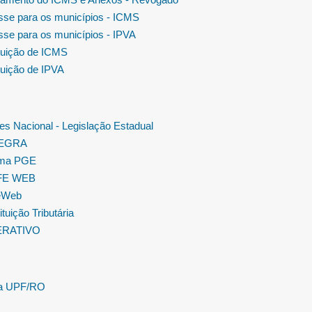
se para os municípios - ICMS
se para os municípios - IPVA
tuição de ICMS
tuição de IPVA
es Nacional - Legislação Estadual
TEGRA
ema PGE
FE WEB
eWeb
tuição Tributária
ERATIVO
la UPF/RO