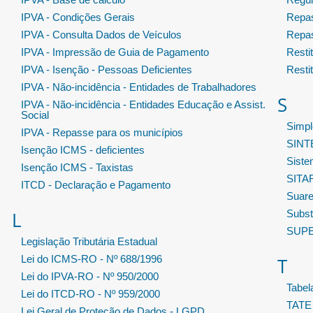
IPVA - Condições Gerais
Repas
IPVA - Consulta Dados de Veículos
Repas
IPVA - Impressão de Guia de Pagamento
Resti
IPVA - Isenção - Pessoas Deficientes
Resti
IPVA - Não-incidência - Entidades de Trabalhadores
S
IPVA - Não-incidência - Entidades Educação e Assist.
Social
Simpl
IPVA - Repasse para os municípios
SIN
Isenção ICMS - deficientes
Sist
Isenção ICMS - Taxistas
SITA
ITCD - Declaração e Pagamento
Suar
L
Substi
SUP
Legislação Tributária Estadual
Lei do ICMS-RO - Nº 688/1996
T
Lei do IPVA-RO - Nº 950/2000
Tabe
Lei do ITCD-RO - Nº 959/2000
TATE
Lei Geral de Proteção de Dados - LGPD