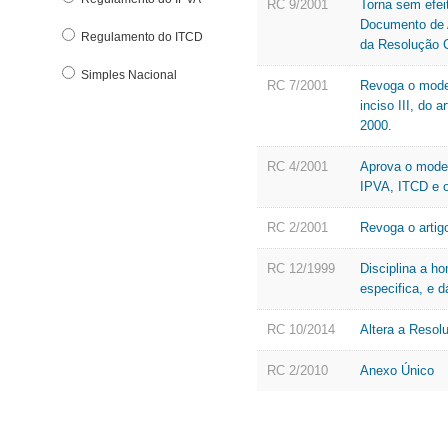
RC 9/2001
Torna sem efe
Documento de A
Regulamento do ITCD
da Resolução 
Simples Nacional
RC 7/2001
Revoga o mode
inciso III, do
2000.
RC 4/2001
Aprova o model
IPVA, ITCD e ou
RC 2/2001
Revoga o artig
RC 12/1999
Disciplina a h
especifica, e d
RC 10/2014
Altera a Reso
RC 2/2010
Anexo Único