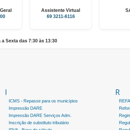
Geral
Assistente Virtual
S
100
69 3211-6116
a Sexta das 7:30 às 13:30
I
R
ICMS - Repasse para os municípios
REF
Impressão DARE
Refor
Impressão DARE Serviços Adm.
Regim
Inscrição de substituto tributário
Regul
IPVA - Base de cálculo
Regul