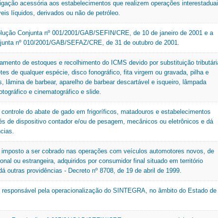
igação acessória aos estabelecimentos que realizem operações interestadua
Nota Legal
is líquidos, derivados ou não de petróleo.
TAT
O
Tax
lução Conjunta nº 001/2001/GAB/SEFIN/CRE, de 10 de janeiro de 2001 e a
U
Organograma
junta nº 010/2001/GAB/SEFAZ/CRE, de 31 de outubro de 2001.
Outros
V
tamento de estoques e recolhimento do ICMS devido por substituição tributári
etes de qualquer espécie, disco fonográfico, fita virgem ou gravada, pilha e
VAF
as, lâmina de barbear, aparelho de barbear descartável e isqueiro, lâmpada
fotográfico e cinematográfico e slide.
 controle do abate de gado em frigoríficos, matadouros e estabelecimentos
vés de dispositivo contador e/ou de pesagem, mecânicos ou eletrônicos e dá
cias.
 imposto a ser cobrado nas operações com veículos automotores novos, de
onal ou estrangeira, adquiridos por consumidor final situado em território
á outras providências - Decreto nº 8708, de 19 de abril de 1999.
de responsável pela operacionalização do SINTEGRA, no âmbito do Estado de