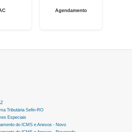
AC
Agendamento
AZ
ma Tributária Sefin-RO
es Especiais
amento do ICMS e Anexos - Novo
amento do ICMS e Anexos - Revogado