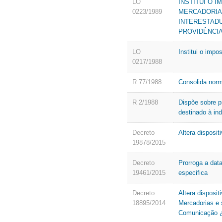
LO
INSTITUI O 
0223/1989
MERCADORIA
INTERESTADU
PROVIDÊNCIA
LO
Institui o imp
0217/1988
R 77/1988
Consolida norm
R 2/1988
Dispõe sobre p
destinado à ind
Decreto
Altera disposit
19878/2015
Decreto
Prorroga a dat
19461/2015
especifica
Decreto
Altera disposi
18895/2014
Mercadorias e 
Comunicação ¿ 