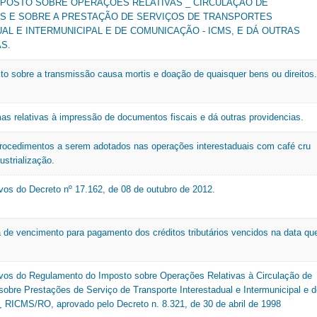
IMPOSTO SOBRE OPERAÇÕES RELATIVAS _ CIRCULAÇÃO DE
S E SOBRE A PRESTAÇÃO DE SERVIÇOS DE TRANSPORTES
AL E INTERMUNICIPAL E DE COMUNICAÇÃO - ICMS, E DÁ OUTRAS
S.
osto sobre a transmissão causa mortis e doação de quaisquer bens ou direitos.
as relativas à impressão de documentos fiscais e dá outras providencias.
rocedimentos a serem adotados nas operações interestaduais com café cru
ustrialização.
ivos do Decreto nº 17.162, de 08 de outubro de 2012.
a de vencimento para pagamento dos créditos tributários vencidos na data qu
tivos do Regulamento do Imposto sobre Operações Relativas à Circulação de
sobre Prestações de Serviço de Transporte Interestadual e Intermunicipal e 
RICMS/RO, aprovado pelo Decreto n. 8.321, de 30 de abril de 1998