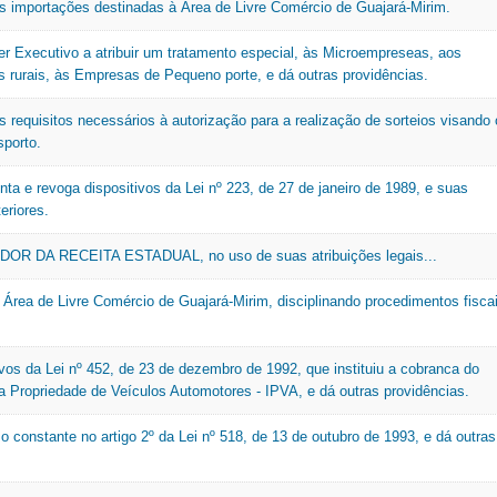
s importações destinadas à Área de Livre Comércio de Guajará-Mirim.
Nota Legal
TAT
O
er Executivo a atribuir um tratamento especial, às Microempreseas, aos
Tax
s rurais, às Empresas de Pequeno porte, e dá outras providências.
U
Organograma
Outros
s requisitos necessários à autorização para a realização de sorteios visando 
V
porto.
VAF
nta e revoga dispositivos da Lei nº 223, de 27 de janeiro de 1989, e suas
eriores.
R DA RECEITA ESTADUAL, no uso de suas atribuições legais...
 Área de Livre Comércio de Guajará-Mirim, disciplinando procedimentos fisca
ivos da Lei nº 452, de 23 de dezembro de 1992, que instituiu a cobranca do
a Propriedade de Veículos Automotores - IPVA, e dá outras providências.
o constante no artigo 2º da Lei nº 518, de 13 de outubro de 1993, e dá outras