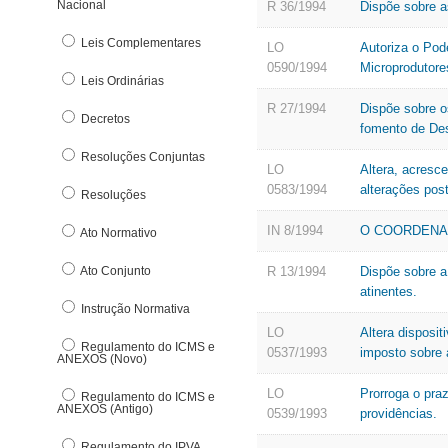
Nacional
Denúncia Eletrônica
R 36/1994
Dispõe sobre a
DFe Download
Leis Complementares
LO
Autoriza o Pod
E
0590/1994
Microprodutore
Leis Ordinárias
E-pat
R 27/1994
Dispõe sobre o
Decretos
Estrutura Básica
fomento de Des
F
Resoluções Conjuntas
LO
Altera, acresce
0583/1994
alterações post
Fundo de Participação dos Municípos
Resoluções
G
IN 8/1994
O COORDENADO
Ato Normativo
Ato Conjunto
R 13/1994
Dispõe sobre a
atinentes.
Instrução Normativa
LO
Altera disposit
Regulamento do ICMS e
0537/1993
imposto sobre 
ANEXOS (Novo)
LO
Prorroga o praz
Regulamento do ICMS e
ANEXOS (Antigo)
0539/1993
providências.
Regulamento do IPVA