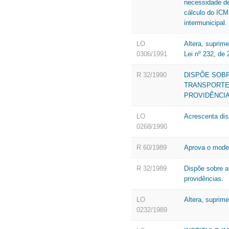
necessidade de
cálculo do ICM
intermunicipal.
LO
Altera, suprime
0306/1991
Lei nº 232, de 
R 32/1990
DISPÕE SOBR
TRANSPORTE
PROVIDÊNCI
LO
Acrescenta disp
0268/1990
R 60/1989
Aprova o model
R 32/1989
Dispõe sobre a
providências.
LO
Altera, suprime
0232/1989