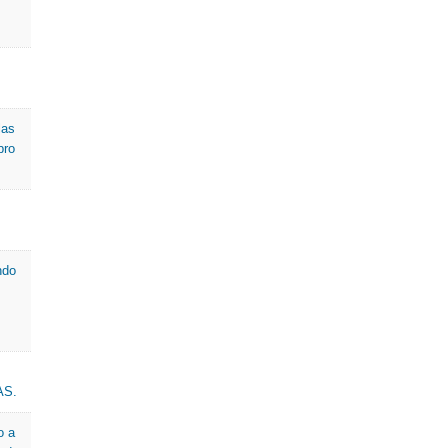
las
bro
ndo
AS.
o a