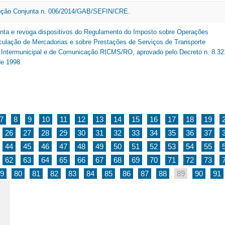
lução Conjunta n. 006/2014/GAB/SEFIN/CRE.
enta e revoga dispositivos do Regulamento do Imposto sobre Operações
rculação de Mercadorias e sobre Prestações de Serviços de Transporte
e Intermunicipal e de Comunicação RICMS/RO, aprovado pelo Decreto n. 8.32
de 1998.
7
8
9
10
11
12
13
14
15
16
17
18
19
26
27
28
29
30
31
32
33
34
35
36
37
44
45
46
47
48
49
50
51
52
53
54
55
62
63
64
65
66
67
68
69
70
71
72
73
9
80
81
82
83
84
85
86
87
88
89
90
91