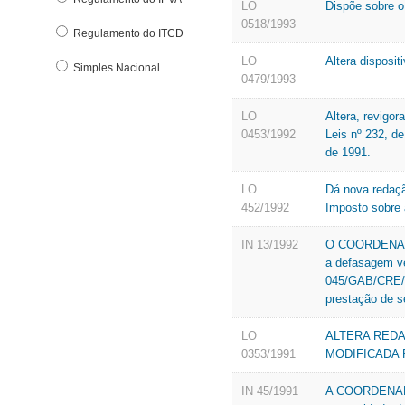
LO
Dispõe sobre o
0518/1993
Regulamento do ITCD
LO
Altera disposit
Simples Nacional
0479/1993
LO
Altera, revigor
0453/1992
Leis nº 232, d
de 1991.
LO
Dá nova redaçã
452/1992
Imposto sobre 
IN 13/1992
O COORDENADOR
a defasagem ve
045/GAB/CRE/SE
prestação de se
LO
ALTERA REDAÇ
0353/1991
MODIFICADA P
IN 45/1991
A COORDENADOR