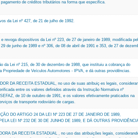
 pagamento de créditos tributários na forma que especifica.
ivos da Lei nº 427, de 21 de julho de 1992.
a e revoga dispositivos da Lei nº 223, de 27 de janeiro de 1989, modificada pe
e 29 de junho de 1989 e nº 306, de 08 de abril de 1991 e 353, de 27 de dezem
o da Lei nº 215, de 30 de dezembro de 1988, que instituiu a cobrança do
a Propriedade de Veículos Automotores - IPVA, e dá outras providências.
 DA RECEITA ESTADUAL, no uso de suas atribuiç·es legais, considera
rificada entre os valores definidos através da Instrução Normativa nº
FAZ, de 10 de outubro de 1991, e os valores efetivamente praticados na
rviços de transporte rodoviário de cargas.
ÃO DO ARTIGO 24 DA LEI Nº 223 DE 27 DE JANEIRO DE 1989,
ELA LEI Nº 232 DE 30 DE JUNHO DE 1989, E DÁ OUTRAS PROVIDÊNCI
A DA RECEITA ESTADUAL , no uso das atribuições legais, considerand