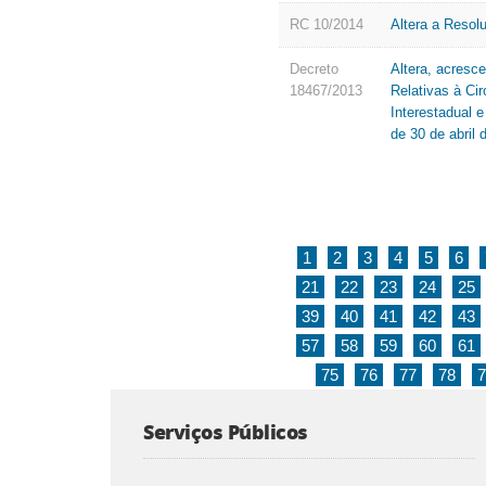
RC 10/2014
Altera a Reso
Decreto
Altera, acresc
18467/2013
Relativas à Ci
Interestadual 
de 30 de abril 
1
2
3
4
5
6
21
22
23
24
25
39
40
41
42
43
57
58
59
60
61
75
76
77
78
7
Serviços Públicos