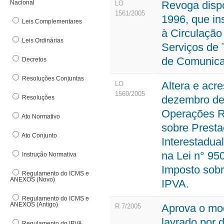
Nacional
Revoga dispo
Denúncia Eletrônica
LO
Nota
1561/2005
DFe Download
1996, que in
Leis Complementares
O
E
à Circulação
Leis Ordinárias
Org
Serviços de 
E-pat
Out
de Comunic
Decretos
Estrutura Básica
F
Resoluções Conjuntas
Altera e acre
LO
1560/2005
Fundo de Participação dos Municípos
dezembro de 
Resoluções
Operações Re
G
Ato Normativo
sobre Presta
Ato Conjunto
Interestadua
na Lei n° 95
Instrução Normativa
Imposto sobr
Regulamento do ICMS e
ANEXOS (Novo)
IPVA.
Regulamento do ICMS e
ANEXOS (Antigo)
Aprova o mod
R 7/2005
lavrado por 
Regulamento do IPVA