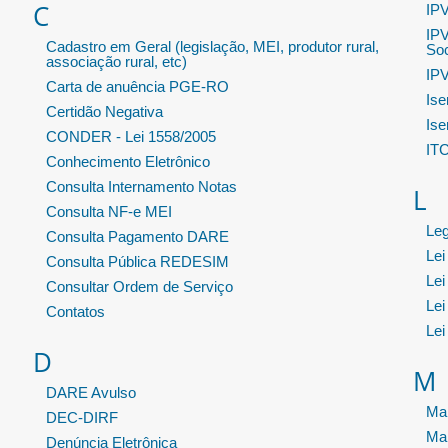
C
IPV
IPV
Cadastro em Geral (legislação, MEI, produtor rural,
Soc
associação rural, etc)
IPV
Carta de anuência PGE-RO
Ise
Certidão Negativa
Ise
CONDER - Lei 1558/2005
IT
Conhecimento Eletrônico
Consulta Internamento Notas
L
Consulta NF-e MEI
Leg
Consulta Pagamento DARE
Lei
Consulta Pública REDESIM
Lei
Consultar Ordem de Serviço
Lei
Contatos
Lei
D
M
DARE Avulso
Man
DEC-DIRF
Ma
Denúncia Eletrônica