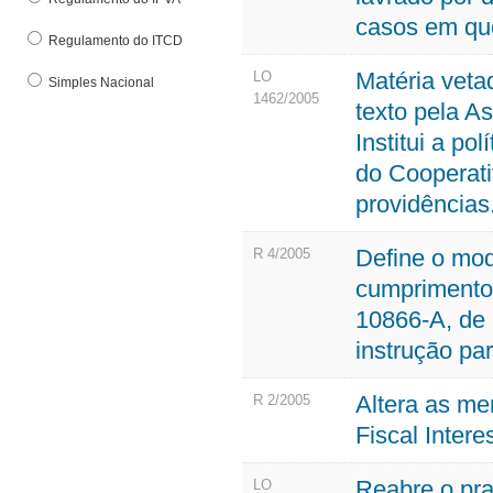
casos em que
Regulamento do ITCD
Matéria veta
LO
Simples Nacional
1462/2005
texto pela A
Institui a po
do Cooperati
providências
Define o mode
R 4/2005
cumprimento 
10866-A, de 7
instrução pa
Altera as me
R 2/2005
Fiscal Intere
Reabre o pr
LO