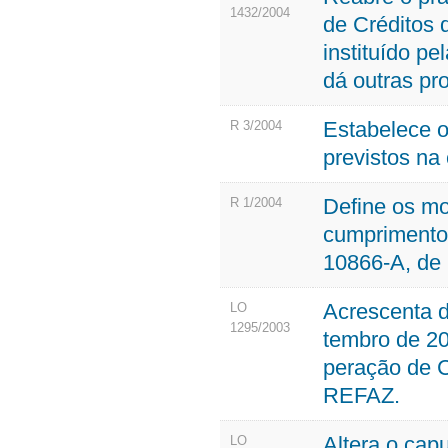
1432/2004
de Créditos
instituído p
dá outras pr
Estabelece o
R 3/2004
previstos na
Define os mo
R 1/2004
cumprimento 
10866-A, de 
Acrescenta d
LO
1295/2003
tembro de 20
peração de C
REFAZ.
Altera o capu
LO