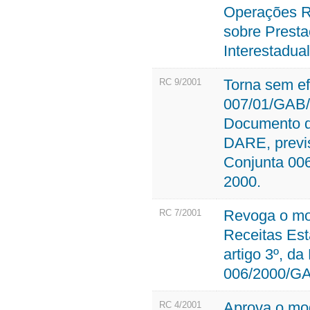
Operações Re
sobre Presta
Interestadua
Torna sem ef
RC 9/2001
007/01/GAB/
Documento d
DARE, previst
Conjunta 00
2000.
Revoga o mo
RC 7/2001
Receitas Est
artigo 3º, d
006/2000/GA
Aprova o mod
RC 4/2001