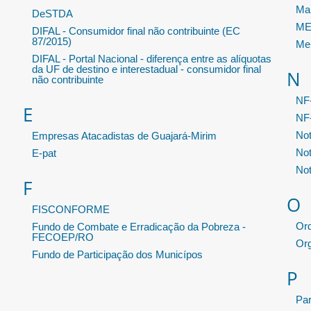
Ma
DeSTDA
MEI
DIFAL - Consumidor final não contribuinte (EC
87/2015)
Me
DIFAL - Portal Nacional - diferença entre as alíquotas
da UF de destino e interestadual - consumidor final
N
não contribuinte
NF
E
NF-
Not
Empresas Atacadistas de Guajará-Mirim
Not
E-pat
Not
F
O
FISCONFORME
Or
Fundo de Combate e Erradicação da Pobreza -
FECOEP/RO
Or
Fundo de Participação dos Municípos
P
Pa